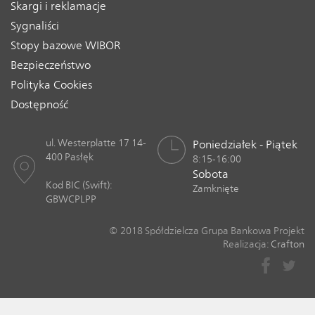
Skargi i reklamacje
Sygnaliści
Stopy bazowe WIBOR
Bezpieczeństwo
Polityka Cookies
Dostępność
ul. Westerplatte 17 14-
Poniedziałek - Piątek
400 Pasłęk
8:15-16:00
Sobota
Kod BIC (Swift):
Zamknięte
GBWCPLPP
© 2018 Spółdzielcza Grupa Bankowa Projekt
Realizacja:
Crafton