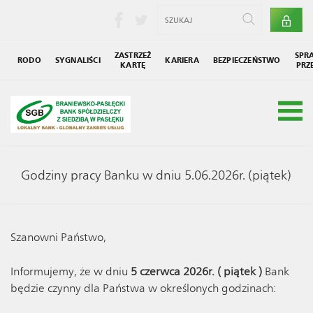
ZASTRZEŻ
SPR
RODO
SYGNALIŚCI
KARIERA
BEZPIECZEŃSTWO
KARTĘ
PRZ
Grupa SGB
Społecznik
Godziny pracy Banku w dniu 5.06.2026r. (piątek)
Szanowni Państwo,
Informujemy, że w dniu
5 czerwca 2026r. ( piątek )
Bank
będzie czynny dla Państwa w określonych godzinach: