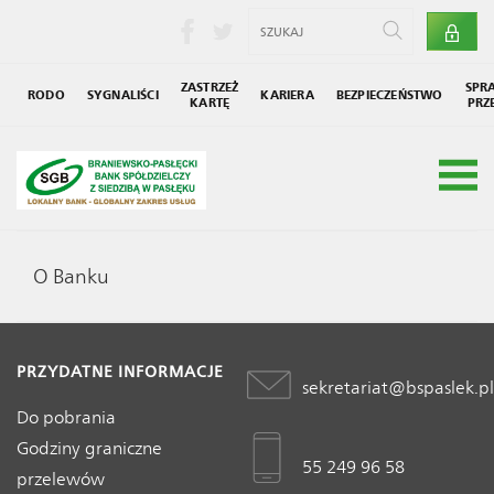
ZASTRZEŻ
SPR
RODO
SYGNALIŚCI
KARIERA
BEZPIECZEŃSTWO
KARTĘ
PRZ
Grupa SGB
Społecznik
O Banku
PRZYDATNE INFORMACJE
sekretariat@bspaslek.pl
Do pobrania
Godziny graniczne
55 249 96 58
przelewów