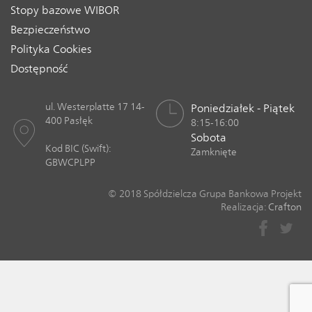
Stopy bazowe WIBOR
Bezpieczeństwo
Polityka Cookies
Dostępność
ul. Westerplatte 17 14-
Poniedziałek - Piątek
400 Pasłęk
8:15-16:00
Sobota
Kod BIC (Swift):
Zamknięte
GBWCPLPP
© 2018 Spółdzielcza Grupa Bankowa Projekt
Realizacja:
Crafton