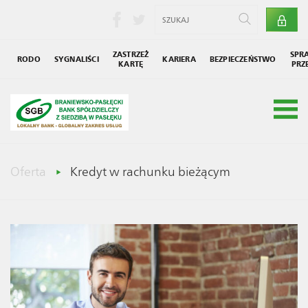
ZASTRZEŻ
SPR
RODO
SYGNALIŚCI
KARIERA
BEZPIECZEŃSTWO
KARTĘ
PRZ
Grupa SGB
Społecznik
Oferta
Kredyt w rachunku bieżącym