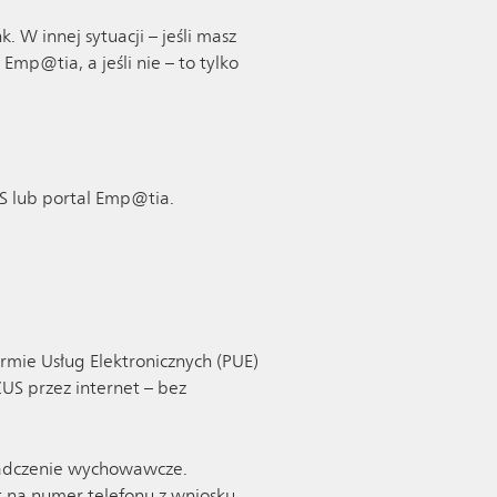
 W innej sytuacji – jeśli masz
mp@tia, a jeśli nie – to tylko
US lub portal Emp@tia.
ormie Usług Elektronicznych (PUE)
US przez internet – bez
świadczenie wychowawcze.
t na numer telefonu z wniosku