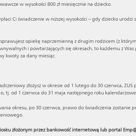
owawcze w wysokości 800 zł miesięcznie na dziecko.
łaci Ci świadczenie w niższej wysokości – gdy dziecko urodzi s
u sprawujesz opiekę naprzemienną z drugim rodzicem (z którym
równywalnych i powtarzających się okresach, to każdemu z Was 
y kwoty za dany miesiąc.
iadczeniowy złożysz w okresie od 1 lutego do 30 czerwca, ZUS
o, tj. od 1 czerwca do 31 maja następnego roku kalendarzowe
trwania okresu, po 30 czerwca, prawo do świadczenia zostanie p
zeniowego.
niosku złożonym przez bankowość internetową lub portal Emp