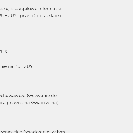
iosku, szczegółowe informacje
PUE ZUS i przejdź do zakładki
ZUS.
znie na PUE ZUS.
 wychowawcze (wezwanie do
ca przyznania świadczenia).
z wniosek o świadczenie, w tym