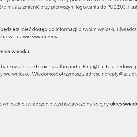
óre musisz zmienić przy pierwszym logowaniu do PUE ZUS. Has
 – będziesz mieć dostęp do informacji o swoim wniosku i świa
obą w sprawie świadczenia.
żenia wniosku
zez bankowość elektroniczną albo portal Emp@tia, to urzędowe
ny we wniosku. Wiadomość otrzymasz z adresu noreply@zus.pl.
yć wniosek o świadczenie wychowawcze na kolejny
okres świad