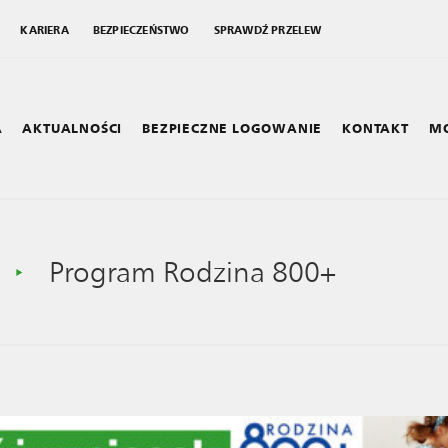
KARIERA
BEZPIECZEŃSTWO
SPRAWDŹ PRZELEW
A
AKTUALNOŚCI
BEZPIECZNE LOGOWANIE
KONTAKT
MO
nik
SKO
A
Program Rodzina 800+