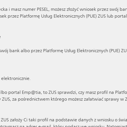
ecka i masz numer PESEL, możesz złożyć wniosek przez swój bank.
ek przez Platformę Usług Elektronicznych (PUE) ZUS lub portal E
e
swój bank albo przez Platformę Usług Elektronicznych (PUE) Z
elektronicznie.
albo portal Emp@tia, to ZUS sprawdzi, czy masz profil na Platf
ny ZUS, za pośrednictwem którego możesz załatwiać sprawy w Z
S, ZUS założy Ci taki profil na podstawie danych z wniosku o 
 otrzymasz na adres e-mail, który podasz we wniosku. Natomias