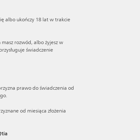
ię albo ukończy 18 lat w trakcie
 masz rozwód, albo żyjesz w
przysługuje świadczenie
 przyzna prawo do świadczenia od
go.
rzyznane od miesiąca złożenia
@tia