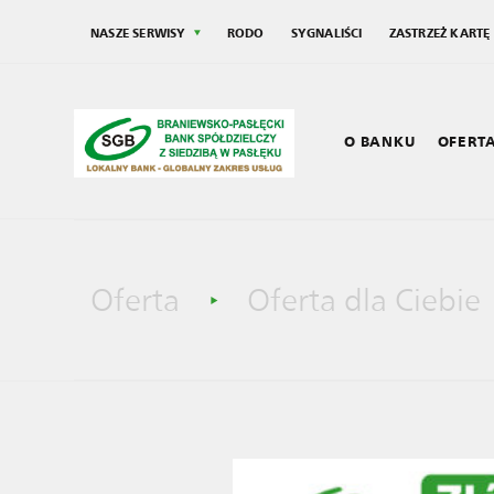
NASZE SERWISY
RODO
SYGNALIŚCI
ZASTRZEŻ KARTĘ
O BANKU
OFERT
Grupa SGB
Społecz
Oferta
Oferta dla Ciebie