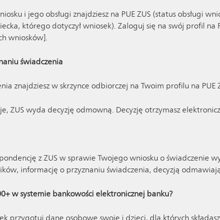
iosku i jego obsługi znajdziesz na PUE ZUS (status obsługi wn
ecka, którego dotyczył wniosek). Zaloguj się na swój profil na 
ich wniosków].
znaniu świadczenia
nia znajdziesz w skrzynce odbiorczej na Twoim profilu na PUE 
guje, ZUS wyda decyzję odmowną. Decyzję otrzymasz elektronic
espondencję z ZUS w sprawie Twojego wniosku o świadczenie
ników, informację o przyznaniu świadczenia, decyzją odmawiają
00+ w systemie bankowości elektronicznej banku?
ek przygotuj dane osobowe swoje i dzieci, dla których składas