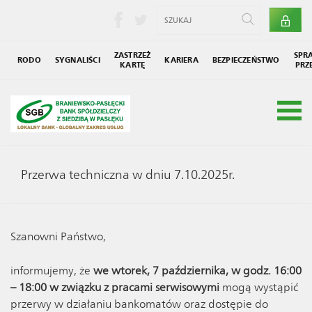
ZASTRZEŻ
SPR
RODO
SYGNALIŚCI
KARIERA
BEZPIECZEŃSTWO
KARTĘ
PRZ
Grupa SGB
Społecznik
Przerwa techniczna w dniu 7.10.2025r.
Szanowni Państwo,
informujemy, że
we wtorek, 7 października, w godz. 16:00
– 18:00 w związku z pracami serwisowymi
mogą wystąpić
przerwy w działaniu bankomatów oraz dostępie do